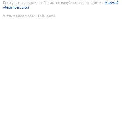
Если у вас возникли проблемы, пожалуйста, воспользуйтесь
формой
обратной связи
9184896156652435871
:
1786133059