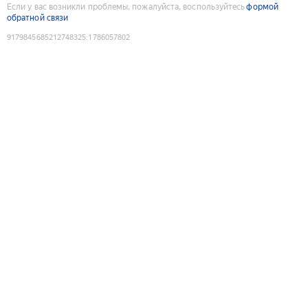
Если у вас возникли проблемы, пожалуйста, воспользуйтесь
формой
обратной связи
9179845685212748325
:
1786057802