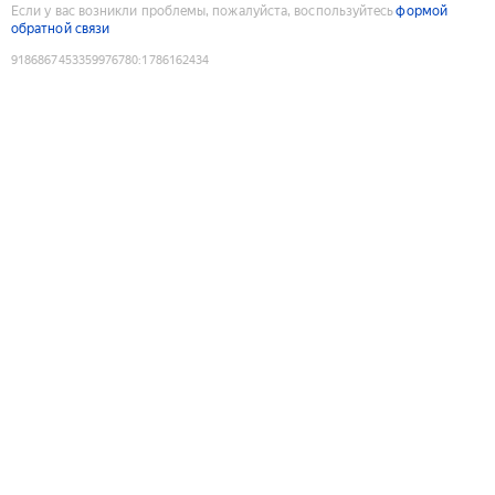
Если у вас возникли проблемы, пожалуйста, воспользуйтесь
формой
обратной связи
9186867453359976780
:
1786162434