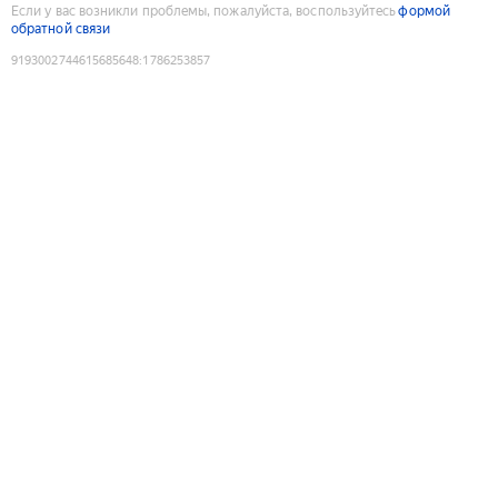
Если у вас возникли проблемы, пожалуйста, воспользуйтесь
формой
обратной связи
9193002744615685648
:
1786253857