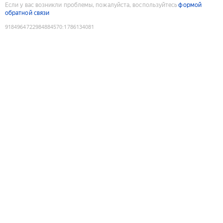
Если у вас возникли проблемы, пожалуйста, воспользуйтесь
формой
обратной связи
9184964722984884570
:
1786134081