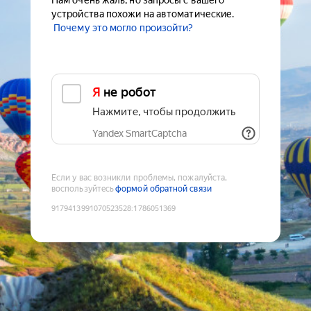
Нам очень жаль, но запросы с вашего
устройства похожи на автоматические.
Почему это могло произойти?
Я не робот
Нажмите, чтобы продолжить
Yandex SmartCaptcha
Если у вас возникли проблемы, пожалуйста,
воспользуйтесь
формой обратной связи
9179413991070523528
:
1786051369