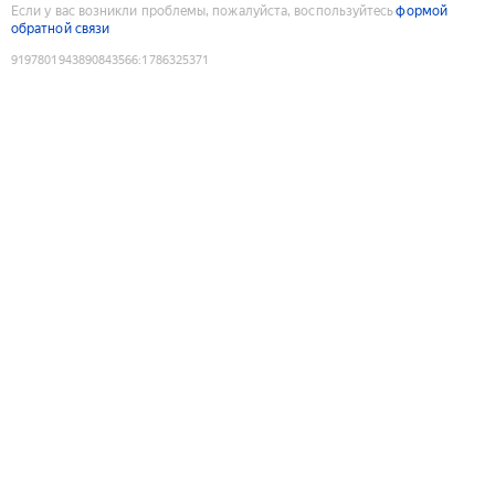
Если у вас возникли проблемы, пожалуйста, воспользуйтесь
формой
обратной связи
9197801943890843566
:
1786325371