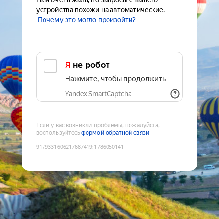
Нам очень жаль, но запросы с вашего
устройства похожи на автоматические.
Почему это могло произойти?
Я не робот
Нажмите, чтобы продолжить
Yandex SmartCaptcha
Если у вас возникли проблемы, пожалуйста,
воспользуйтесь
формой обратной связи
9179331606217687419
:
1786050141