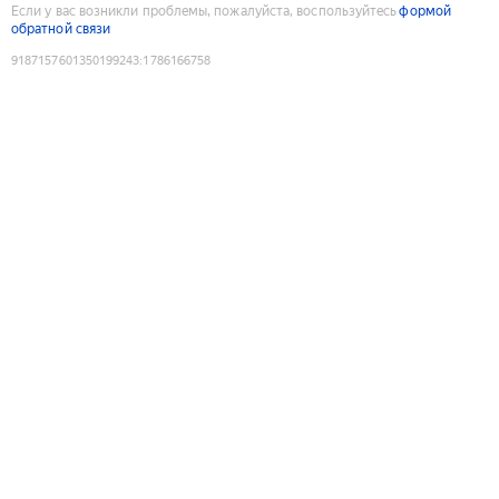
Если у вас возникли проблемы, пожалуйста, воспользуйтесь
формой
обратной связи
9187157601350199243
:
1786166758