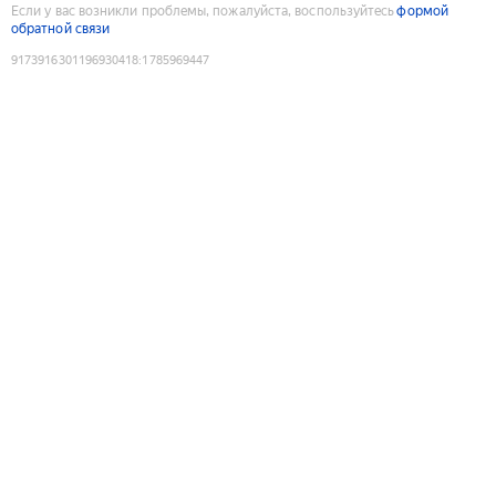
Если у вас возникли проблемы, пожалуйста, воспользуйтесь
формой
обратной связи
9173916301196930418
:
1785969447