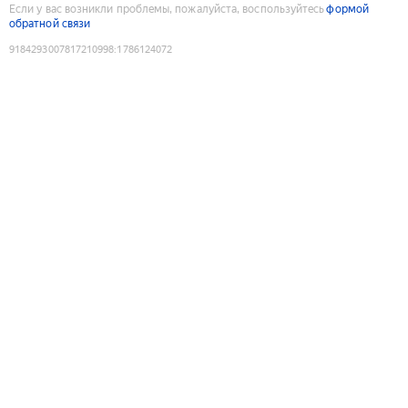
Если у вас возникли проблемы, пожалуйста, воспользуйтесь
формой
обратной связи
9184293007817210998
:
1786124072