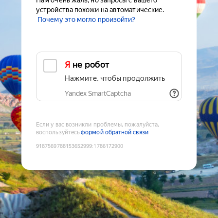
Нам очень жаль, но запросы с вашего
устройства похожи на автоматические.
Почему это могло произойти?
Я не робот
Нажмите, чтобы продолжить
Yandex SmartCaptcha
Если у вас возникли проблемы, пожалуйста,
воспользуйтесь
формой обратной связи
9187569788153652999
:
1786172900