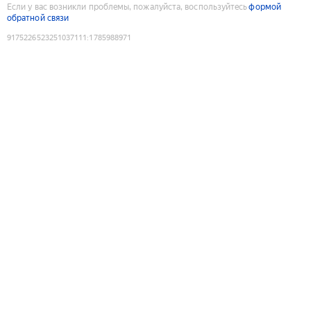
Если у вас возникли проблемы, пожалуйста, воспользуйтесь
формой
обратной связи
9175226523251037111
:
1785988971