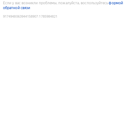
Если у вас возникли проблемы, пожалуйста, воспользуйтесь
формой
обратной связи
9174948063944158907
:
1785984821