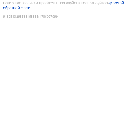
Если у вас возникли проблемы, пожалуйста, воспользуйтесь
формой
обратной связи
9182543298538168861
:
1786097999