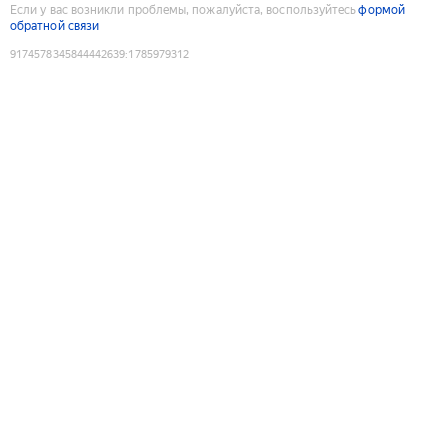
Если у вас возникли проблемы, пожалуйста, воспользуйтесь
формой
обратной связи
9174578345844442639
:
1785979312