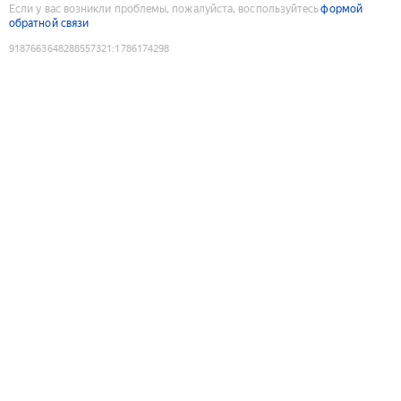
Если у вас возникли проблемы, пожалуйста, воспользуйтесь
формой
обратной связи
9187663648288557321
:
1786174298