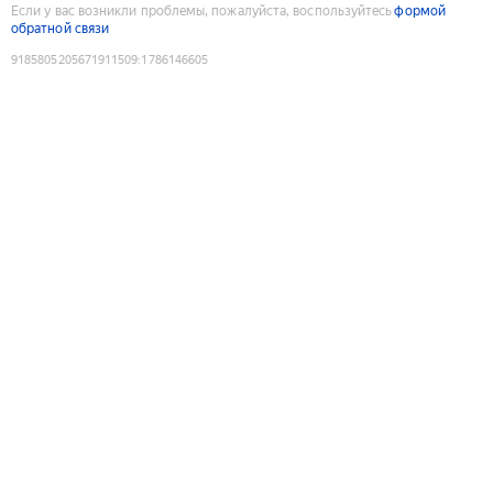
Если у вас возникли проблемы, пожалуйста, воспользуйтесь
формой
обратной связи
9185805205671911509
:
1786146605