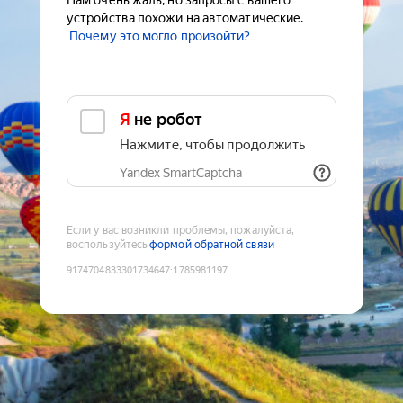
Нам очень жаль, но запросы с вашего
устройства похожи на автоматические.
Почему это могло произойти?
Я не робот
Нажмите, чтобы продолжить
Yandex SmartCaptcha
Если у вас возникли проблемы, пожалуйста,
воспользуйтесь
формой обратной связи
9174704833301734647
:
1785981197