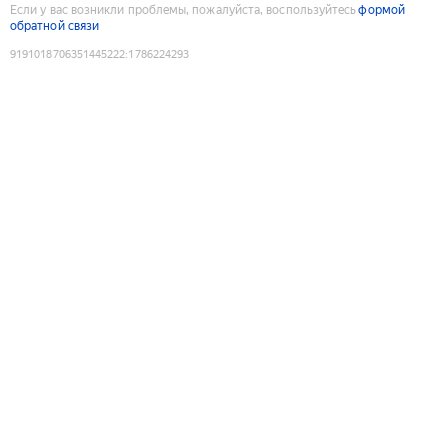
Если у вас возникли проблемы, пожалуйста, воспользуйтесь
формой
обратной связи
9191018706351445222
:
1786224293