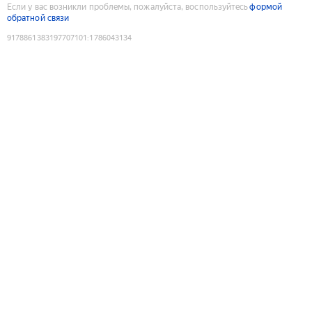
Если у вас возникли проблемы, пожалуйста, воспользуйтесь
формой
обратной связи
9178861383197707101
:
1786043134