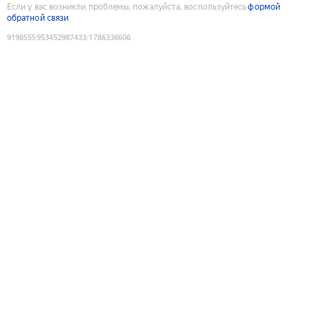
Если у вас возникли проблемы, пожалуйста, воспользуйтесь
формой
обратной связи
9198555953452987433
:
1786336606