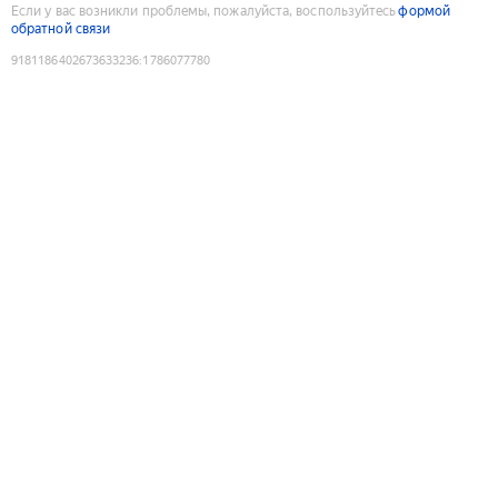
Если у вас возникли проблемы, пожалуйста, воспользуйтесь
формой
обратной связи
9181186402673633236
:
1786077780