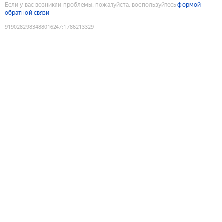
Если у вас возникли проблемы, пожалуйста, воспользуйтесь
формой
обратной связи
9190282983488016247
:
1786213329