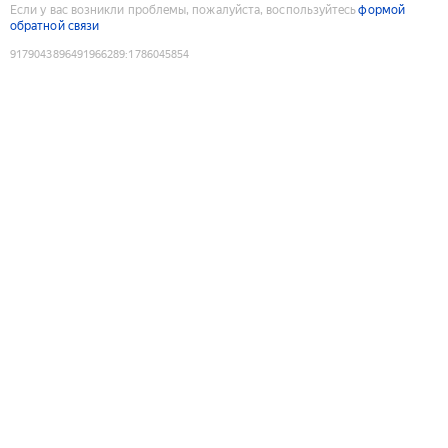
Если у вас возникли проблемы, пожалуйста, воспользуйтесь
формой
обратной связи
9179043896491966289
:
1786045854