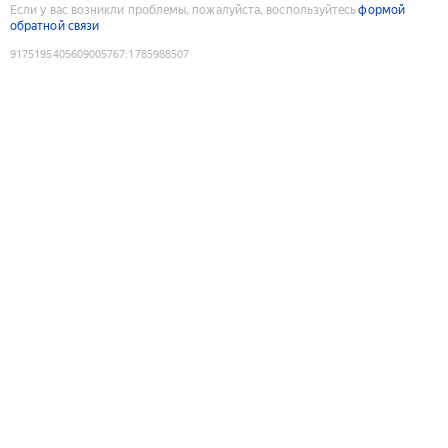
Если у вас возникли проблемы, пожалуйста, воспользуйтесь
формой
обратной связи
9175195405609005767
:
1785988507