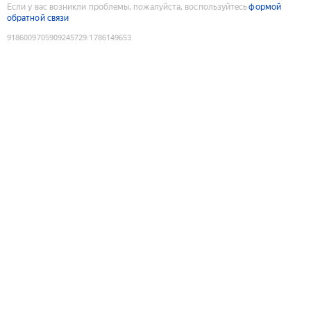
Если у вас возникли проблемы, пожалуйста, воспользуйтесь
формой
обратной связи
9186009705909245729
:
1786149653