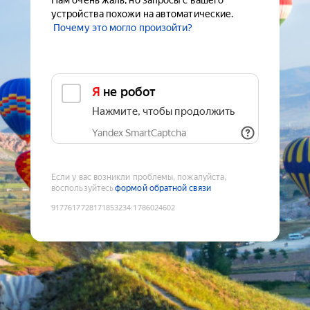
Нам очень жаль, но запросы с вашего
устройства похожи на автоматические.
Почему это могло произойти?
Я не робот
Нажмите, чтобы продолжить
Yandex SmartCaptcha
Если у вас возникли проблемы, пожалуйста,
воспользуйтесь
формой обратной связи
9177617728171853234
:
1786024602