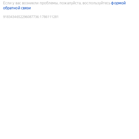
Если у вас возникли проблемы, пожалуйста, воспользуйтесь
формой
обратной связи
9183434652296087736
:
1786111281