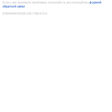
Если у вас возникли проблемы, пожалуйста, воспользуйтесь
формой
обратной связи
9185449947655261239
:
1786141312