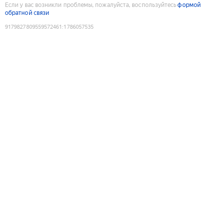
Если у вас возникли проблемы, пожалуйста, воспользуйтесь
формой
обратной связи
9179827809559572461
:
1786057535