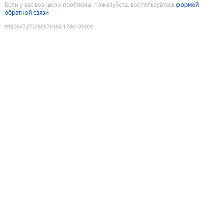
Если у вас возникли проблемы, пожалуйста, воспользуйтесь
формой
обратной связи
9183047273760579184
:
1786105509