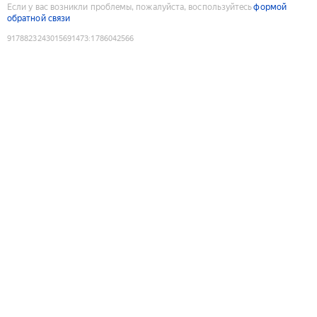
Если у вас возникли проблемы, пожалуйста, воспользуйтесь
формой
обратной связи
9178823243015691473
:
1786042566