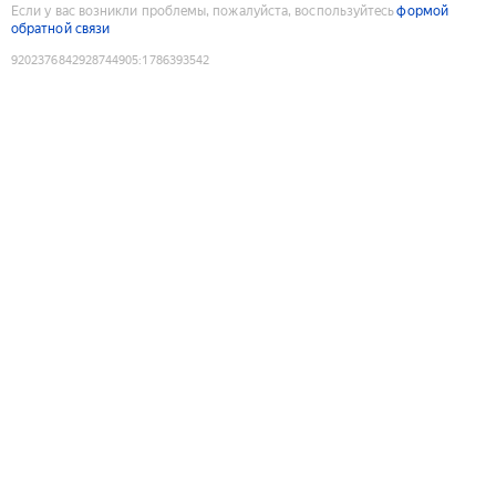
Если у вас возникли проблемы, пожалуйста, воспользуйтесь
формой
обратной связи
9202376842928744905
:
1786393542