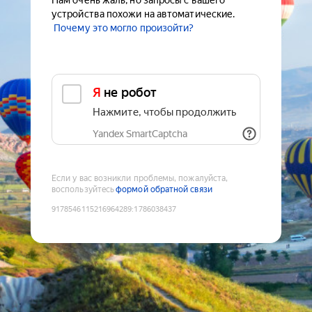
Нам очень жаль, но запросы с вашего
устройства похожи на автоматические.
Почему это могло произойти?
Я не робот
Нажмите, чтобы продолжить
Yandex SmartCaptcha
Если у вас возникли проблемы, пожалуйста,
воспользуйтесь
формой обратной связи
9178546115216964289
:
1786038437