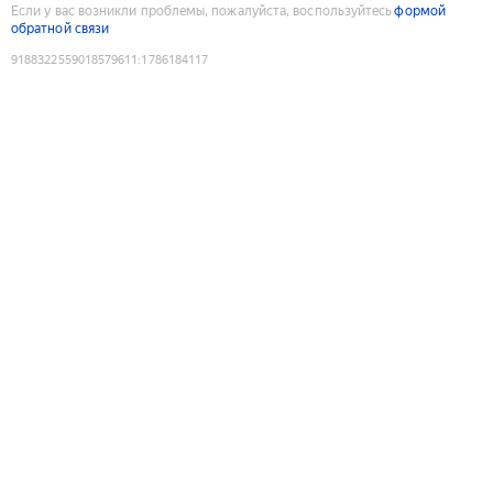
Если у вас возникли проблемы, пожалуйста, воспользуйтесь
формой
обратной связи
9188322559018579611
:
1786184117