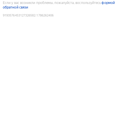
Если у вас возникли проблемы, пожалуйста, воспользуйтесь
формой
обратной связи
9193576453127326582
:
1786262406