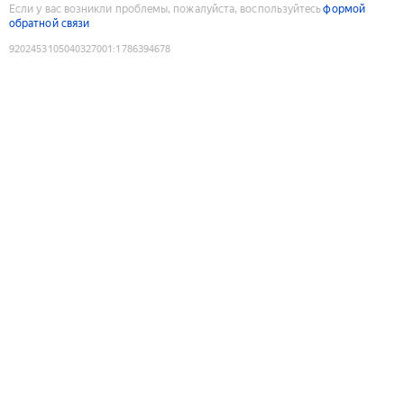
Если у вас возникли проблемы, пожалуйста, воспользуйтесь
формой
обратной связи
9202453105040327001
:
1786394678