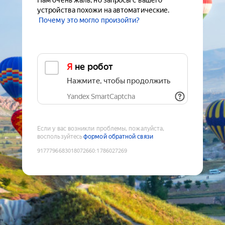
Нам очень жаль, но запросы с вашего
устройства похожи на автоматические.
Почему это могло произойти?
Я не робот
Нажмите, чтобы продолжить
Yandex SmartCaptcha
Если у вас возникли проблемы, пожалуйста,
воспользуйтесь
формой обратной связи
9177796683018072660
:
1786027269