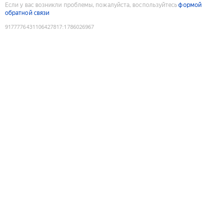
Если у вас возникли проблемы, пожалуйста, воспользуйтесь
формой
обратной связи
9177776431106427817
:
1786026967