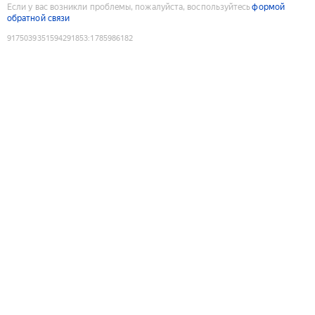
Если у вас возникли проблемы, пожалуйста, воспользуйтесь
формой
обратной связи
9175039351594291853
:
1785986182