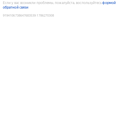
Если у вас возникли проблемы, пожалуйста, воспользуйтесь
формой
обратной связи
9194106738647683539
:
1786270308