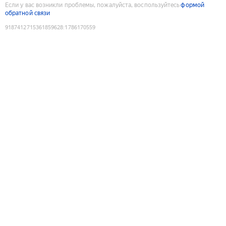
Если у вас возникли проблемы, пожалуйста, воспользуйтесь
формой
обратной связи
9187412715361859628
:
1786170559