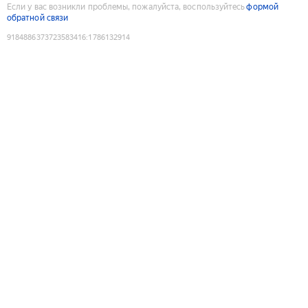
Если у вас возникли проблемы, пожалуйста, воспользуйтесь
формой
обратной связи
9184886373723583416
:
1786132914