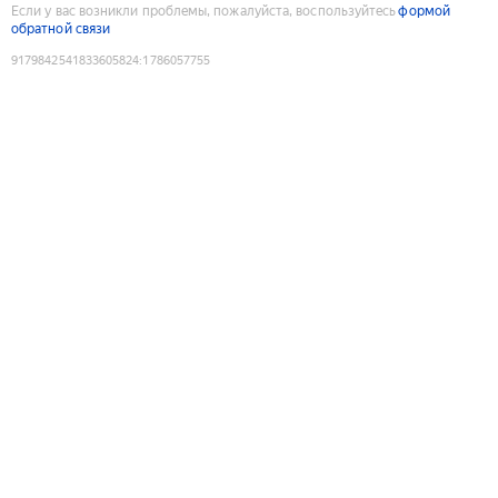
Если у вас возникли проблемы, пожалуйста, воспользуйтесь
формой
обратной связи
9179842541833605824
:
1786057755