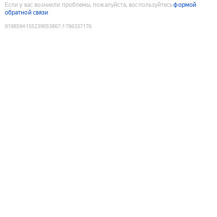
Если у вас возникли проблемы, пожалуйста, воспользуйтесь
формой
обратной связи
9198594155239053867
:
1786337176