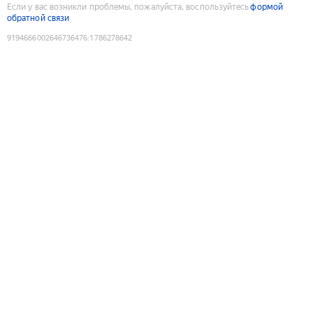
Если у вас возникли проблемы, пожалуйста, воспользуйтесь
формой
обратной связи
9194666002646736476
:
1786278642