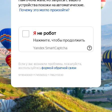
Нам очень жаль, но запросы с вашего
устройства похожи на автоматические.
Почему это могло произойти?
Я не робот
Нажмите, чтобы продолжить
Yandex SmartCaptcha
Если у вас возникли проблемы, пожалуйста,
воспользуйтесь
формой обратной связи
9190430651174556502
:
1786215530