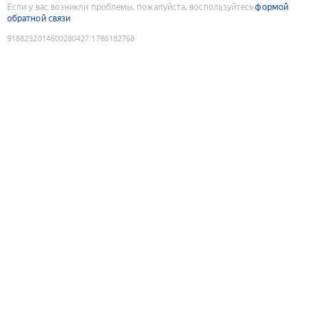
Если у вас возникли проблемы, пожалуйста, воспользуйтесь
формой
обратной связи
9188232014600280427
:
1786182768