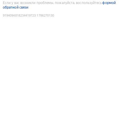
Если у вас возникли проблемы, пожалуйста, воспользуйтесь
формой
обратной связи
9194094818234419723
:
1786270130